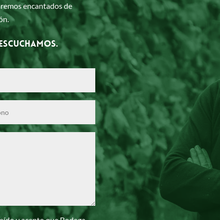
taremos encantados de
ón.
 escuchamos.
 leído y acepto que Bodega